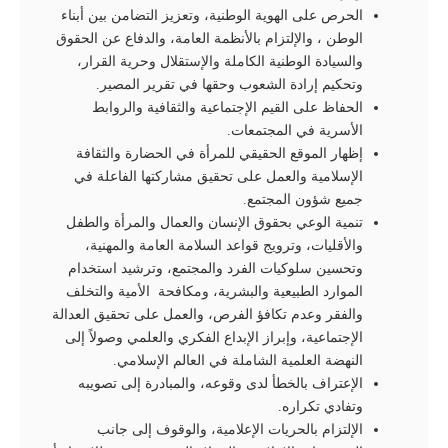
الحرص على الهوية الوطنية، وتعزيز التضامن بين أبناء
الوطن ، والإلتزام بالأنظمة العامة، والدفاع عن الحقوق
والسيادة الوطنية الکاملة والإستقلال وحرية القرار،
وتحکيم إرادة الشعوب وحقها في تقرير المصير.
الحفاظ على القيم الإجتماعية والثقافية والروابط
الأسرية في المجتمعات.
إظهار الموقع الحقيقي للمرأة في الحضارة والثقافة
الإسلامية والعمل علی تحقيق مشارکتها الفاعلة في
جميع شؤون المجتمع.
تنمية الوعي بحقوق الإنسان والعمال والمرأة والطفل
والأقليات، وترويج قواعد السلامة العامة والمهنية،
وتحسين سلوكيات الفرد والمجتمع، وترشيد استخدام
الموارد الطبيعية والبشرية، ومکافحة الأمية والتخلف
والفقر وعدم تکافؤ الفرص، والعمل على تحقيق العدالة
الإجتماعية، وإبراز الإبداع الفكري والعلمي وصولاً إلی
النهضة العلمية الشاملة في العالم الإسلامي.
الإعتراف بالخطأ لدى وقوعه، والمبادرة إلى تصويبه
وتفادي تكراره.
الإلتزام بالحريات الإعلامية، والوقوف إلى جانب