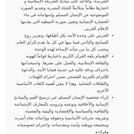
الشرسة، والتأکيد علی مبادئ الشریعة الإسلامية و
اعتبارها نظاماً متکاملاً للحياة البشرية وتقديم الصورة
الموضوعية عن الإنسان المسلم وإسهاماته في بناء
الحضارة الإنسانية وتغيير صورته النمطية التي يقدمها
الإعلام الغربي.
الحرص على وحدة الأمة بكل أطيافها، وتعزيز روح
التسامح والتآخي فيما بينها في كل ما يقدم للرأي العام،
وتجنب كل ما من شأنه الإساءة لهذه الوحدة.
الإهتمام بلغة القرآن الكريم باعتبارها قواماً للهوية
والثقافة الإسلامية، والعمل على نشرها، واستخدامها
باحتراف ودقة عالية في خدمة قضايا الأمة، والدعوة
للإلتزام بالعربية الفصحی ضمن احترام اللهجات
والثقافات المحلية. وهذا لا ينفي أهمية اللغات الأساسية
الأخرى.
إثراء شخصية الإنسان المسلم عبر ترسيخ القيم والمبادئ
الإيمانية والأخلاقية وتوعيته وتزويده بالمعارف الإجتماعية
والثقافية والسياسية والإقتصادية والبيئية والنفسية،
وتعريفه بحرياته الأساسية وحقوقه وواجباته تجاه أسرته
ومجتمعه ووطنه وأمته ومقدساته، واحترام خصوصياته
وفرادته.