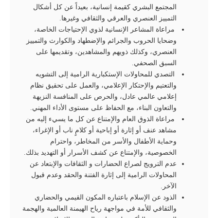
المجتمع البشري كقيمة إنسانية، بعيداً عن كل أشكال
التمييز العنصري والعرقي والثقافي وغيرها.
مراعاة المشاعر الإنسانية لذوي الإحتياجات الخاصة،
وضحايا الحروب والجرائم والإضطهاد والكوارث والتمييز
العنصري، وكذلك ذويهم والمشاهدين، وتقديمها على
السبق الصحفي.
التصدي للمحاولات الإستکبارية الرامية إلی التشويه
والتعتيم والإحتکار الإعلامي، والعمل علی تحقيق نظام
إعلامي عالمي عادل، والحرص على المنافسة النزيهة
والتعاون البناء، مع الحفاظ على مستوى الأداء المهني.
مراعاة الذوق العام والإمتناع عن كل ما یسيء إليه من
مشاهد عنف أو إثارة أو إباحية أو كلامٍ ناب أو الإغراء،
وحماية الأطفال والأسر من المخاطر، واحترام
الخصوصية، والإمتناع عن کشف الأسرار أو التهديد بذلك.
عدم الترويج لصراع الحضارات و الثقافات والإبتعاد عن
المحاولات الرامية إلی إثارة الفتنة والحقد وعدم قبول
الآخر.
الذود عن الإسلام باعتباره المكون القيمي والحضاري
والثقافي للأمة في مواجهة رياح الهيمنة العالمية والهجمة