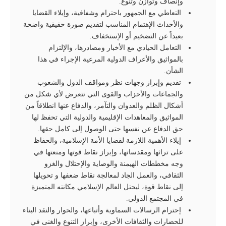
وإنصاف وتوازن وتنوع.
التعاطي مع الجمهور باحترام وشفافية، وإيلاء القضايا
والأحداث الإهتمام المناسب لتقديم صورة حقيقية واضحة
بعيداً عن التضخيم أو الإستخفاف.
التعامل الحيادي مع الأخبار ومصادرها، والإلتزام
بالمواثيق والأعراف الدولية المرعية الإجراء في هذا
الشأن.
تقديم وإبراز وجهات نظر ومواقف الدول والشعوب
والجماعات والأحزاب والقوى التي تتعرض لأي شكل من
أشكال الظلم والعدوان والتآمر، والدفاع عنها انطلاقاً من
المواثيق والمعاهدات الإقليمية والدولية التي تحفظ لها
حق الدفاع عن نفسها حتی الوصول إلى كامل حقها.
إيلاء الأهمية اللازمة لقضايا الأمة الإسلامية، والحفاظ
على تراثها ومقدساتها، وإبراز نقاط قوتها ومنعتها في
وجه مخططات الهيمنة والوصاية والإحتلال والغزو
الثقافي، والعمل الجاد لمعالجة نقاط ضعفها و تحويلها
إلى نقاط قوة، ليحتل العالم الإسلامي مکانته المتميزة
في المجتمع الدولي.
إحترام الرسالات السماوية وأتباعها، والحوار والنقد البناء
للحضارات والثقافات الأخری، وإبراز التنوع والغنى في