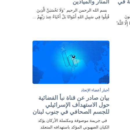
ة في
المنار والميادين
بسم الله الرحمن الرحيم "وَلَا تَحْسَبَنَّ الَّذِينَ
ونَ
قُتِلُوا فِي سَبِيلِ اللهِ أَمْوَاتًا بَلْ أَحْيَاءٌ عِندَ رَبِّهِمْ ...
َّا اللَّهَ ۗ
أخبار أعضاء الإتحاد
بيان صادر عن قناة نبأ الفضائية
حول الاستهداف الإسرائيلي
للجسم الصحافي في جنوب لبنان
في جريمة موصوفة ومكتملة الأركان يؤكد
الكيان الصهيوني المؤكد باستهدافه المتعمّد