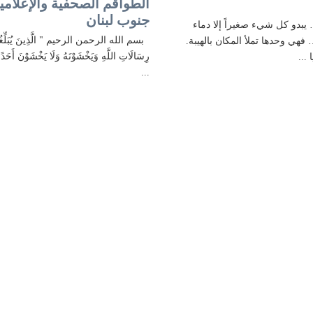
الطواقم الصحفية والإعلامي
جنوب لبنان
بدو كل شيء صغيراً إلا دماء
بسم الله الرحمن الرحيم " الَّذِينَ يُبَلِّغُ
فهي وحدها تملأ المكان بالهيبة.
رِسَالَاتِ اللَّهِ وَيَخْشَوْنَهُ وَلَا يَخْشَوْنَ أَحَدًا إِل
 ...
...