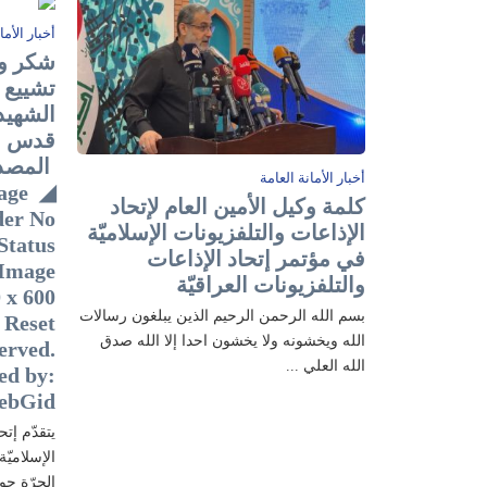
أخبار الأما
شكر وت
تشييع ا
الشهيد
ال
أخبار الأمانة العامة
age
كلمة وكيل الأمين العام لإتحاد
der No
الإذاعات والتلفزيونات الإسلاميّة
Status
في مؤتمر إتحاد الإذاعات
 Image
والتلفزيونات العراقيّة
 x 600
بسم الله الرحمن الرحيم الذين يبلغون رسالات
 Reset
الله ويخشونه ولا يخشون احدا إلا الله صدق
erved.
الله العلي ...
ed by:
ebGid
يتقدّم إتح
الإسلاميّ
الحرّة حو