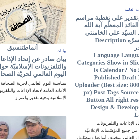
نة العامة
قدير على تغطية مراسم
لقائد المعظّم آية الله
 السيّد علي الخامنئي
قدس سرّه Description
مصدر أنماطتنسيق
بيانات
◢ Language Langu
بيان صادر عن إتحاد الإذاعا
Categories Show in Sli
والتلفزيونات الإسلاميّة حو
Is Calendar? No 
اليوم العالمي لحريّة الصحا
Published Draft
بمناسبة اليوم العالمي لحرية الصحافة، 
Uploader (Best size: 800
الأمانة العامة لاتحاد الإذاعات والتلفزي
px) Post Tags Source
الإسلامية بتحية تقدير واعتزاز ...
Button All right res
Design & Develop
L
اد الإذاعات والتلفزيونات
ة من جميع المؤسّسات الإعلاميّة
ل العالم، بمختلف أنواعها ومنصّاتها،