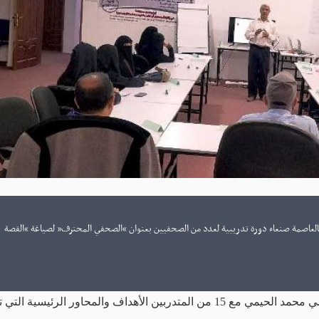
تدريب الإعلامي UCMT اليوم الثلاثاء بالعاصمة صنعاء دورة تدريبية لعدد من الصحفيين بعنوان “الصحفي المحترف” لصياغة “القصة
وخلال تدشين الدورة ناقش المدرب الخبير الإعلامي محمد الحيمي مع 15 من المتدربين الأهداف والمحاور الرئيسية 