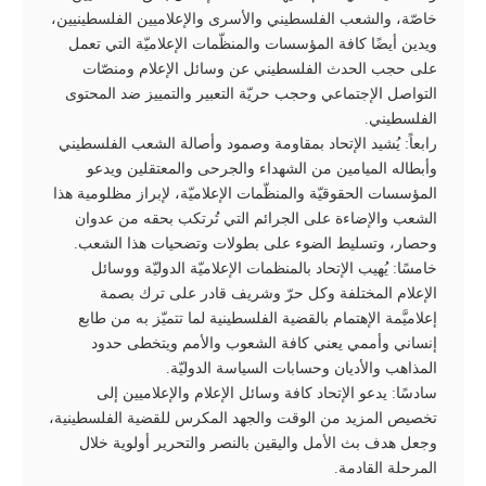
خاصّة، والشعب الفلسطيني والأسرى والإعلاميين الفلسطينيين،
ويدين أيضًا كافة المؤسسات والمنظّمات الإعلاميّة التي تعمل
على حجب الحدث الفلسطيني عن وسائل الإعلام ومنصّات
التواصل الإجتماعي وحجب حريّة التعبير والتمييز ضد المحتوى
الفلسطيني.
رابعاً: يُشيد الإتحاد بمقاومة وصمود وأصالة الشعب الفلسطيني
وأبطاله الميامين من الشهداء والجرحى والمعتقلين ويدعو
المؤسسات الحقوقيّة والمنظّمات الإعلاميّة، لإبراز مظلومية هذا
الشعب والإضاءة على الجرائم التي تُرتكب بحقه من عدوان
وحصار، وتسليط الضوء على بطولات وتضحيات هذا الشعب.
خامسًا: يُهيب الإتحاد بالمنظمات الإعلاميّة الدوليّة ووسائل
الإعلام المختلفة وكل حرّ وشريف قادر على ترك بصمة
إعلاميَّمة الإهتمام بالقضية الفلسطينية لما تتميّز به من طابع
إنساني وأممي يعني كافة الشعوب والأمم ويتخطى حدود
المذاهب والأديان وحسابات السياسة الدوليّة.
سادسًا: يدعو الإتحاد كافة وسائل الإعلام والإعلاميين إلى
تخصيص المزيد من الوقت والجهد المكرس للقضية الفلسطينية،
وجعل هدف بث الأمل واليقين بالنصر والتحرير أولوية خلال
المرحلة القادمة.