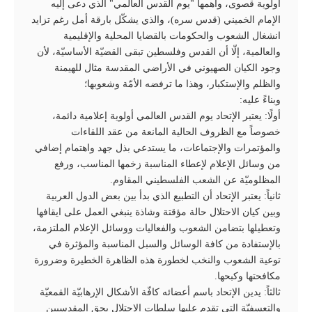
أولوية قصوى، وأهمها "يوم القدس العالمي" الذي دعى إليه
الإمام الخميني (قدس سره)، والذي يشكّل بارقة أمل رغم تزايد
انشغال الشعوب والحكومات بالقضايا المحلية والإقليمية
والعالمية، إلّا أن القدس وفلسطين تبقى القضيّة الأساسيّة، لأن
وجود الكيان الصهيوني في الأراضي المقدسة مثال للهيمنة
والظلم والإستكبار، وهذا ما ترفضه الأمّة وشعوبها؛
وبناءً عليه:
أولًا: يعتبر الإتحاد يوم القدس العالمي أولوية إعلامية دائمة،
خصوصاً مع الظروف الحالية المانعة من عقد اللقاءات
والمؤتمرات والإجتماعات، ما يستدعي بذل جهد واهتمام إضافي
من وسائل الإعلام لإعطاء المناسبة زخمها المناسب، ورفع
المظلوميّة عن الشعب الفلسطيني المقاوم.
ثانياً: يعتبر الإتحاد أن التطبيع الذي بدأ بين بعض الدول العربية
وبين كيان الاحتلال حالة مؤقتة وشاذة ينبغي العمل على ايقافها
وتعطيلها بتضامن الشعوب والفعاليات ووسائل الإعلام الملتزمة،
بالإستفادة من كافة الوسائل والسبل المناسبة والمؤثرة في
توعية الشعوب والنخب لخطورة هذه الظاهرة الخطيرة وضرورة
مكافحتها وكبحها.
ثالثاً: يدين الإتحاد باسم أعضائه كافّة الأشكال الإرهابيّة القمعيّة
والتعسفيّة التي تقدم عليها سلطات الإحتلال بحق المقدسيين