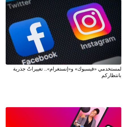
لمستخدمي «فيسبوك» و«إنستغرام».. تغييراتٌ جذرية
بانتظاركم