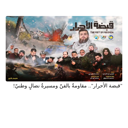
"قبضة الأحرار".. مقاومةٌ بالفنّ ومسيرةُ نضالٍ وطنيّ!