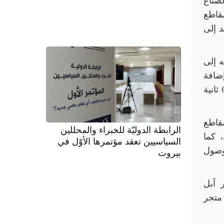
لصناع
ى مقاطع
ن تزيد إلى
 إلى
إضافة
نصوص أو تأثيرات عليه مثل أي مقطع قصير آخر، مع إمكانية استكمال مقطع الفيديو إذا كان أقل من 60 ثانية
قاطع
الرابطة الدوليّة للخبراء والمحللين
 كما
السياسيين تعقد مؤتمرها الأوّل في
وصول
بيروت
 آبل
متجر