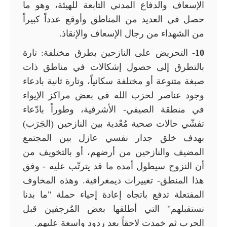
الإسعاف والدفاع المدني التابعة للهيئة، وهو ما
حصل في العديد من المناطق وأوقع عدداً كبيراً
من الشهداء من رجال الإسعاف والإنقاذ.
10-
التحريض على النازحين بطرق مختلفة: تارة
بالتطرق إلى حصول إشكالات في مناطق ذات
صبغة متنوعة أو مختلفة سكانياً، وتارة ثانية بادعاء
وجود عناصر لحزب الله في بعض مراكز الإيواء
في منطقة الصيفي- الأشرفية، وطوراً بادّعاء
تفشّي حالات صحية مُعْدية بين النازحين (الجَرَب)
بهدف خلق جدار نفسي عازل بين المجتمع
المضيف والنازحين من أرضهم، أو بالتخويف من
أن النزوح سيطول أمده ما قد يترتّب عليه - وفق
هذا المنطق- تغييرات ديمغرافية. وهذه المخاوف
المفتعلة تدفع باتجاه إعادة إحياء حملة "ما بدنا
نستقبلهم" التي أطلقها بعض المُرجفين قبل
الحرب ثم خمدت لاحقاً بعد ردود واسعة عليهم.