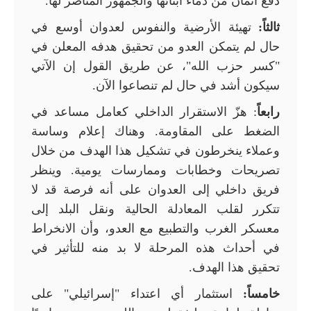
دفع أثمان من دماء أبنائها والجمهور المناصر لها.
ثالثاً:
تهيئة الأرضية والنفوس لعدوان أوسع في
حال لم يتمكن العدو من تحقيق هدفه المعلن في
"كسر حزب الله"، عن طريق القول إن الآتي
سيكون أشد في حال لم تنصاعوا الآن.
رابعاً
: هزّ الاستقرار الداخلي كعامل مساعد في
الضغط على المقاومة. وهناك إعلام وساسة
وعملاء ينخرطون في تشكيل هذا الهدف من خلال
تصريحات وخطابات وممارسات يومية. وينظر
فريق داخلي إلى العدوان على أنه فرصة قد لا
تتكرر لقلب المعادلة الحالية ونقل البلد إلى
معسكر الغرب والتطبيع مع العدو، وأن الانخراط
في أحداث هذه المرحلة لا بد منه للتأثير في
تحقيق هذا الهدف.
خامساً:
استثمار أي اعتداء "إسرائيلي" على