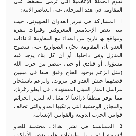
تقوم الحملة الإعلامية التي ترمي للضغط على
المقاومة في هذه المرحلة، على العناصر الآتية:
1-
المشاركة في تبرير العدوان الصهيوني: حيث
تبنى بعض الإعلاميين المعروفين وقنوات تلفزة
ومواقع لها تاريخ من العداء مع المقاومة ادّعاءات
العدو بأن المقاومة تخزّن الصواريخ على سطوح
المنازل وفي داخلها، أو أن كل بناء يوجد فيه
مسؤول أو قيادي أو حتى عنصر من حزب الله
(مثل الزعم بوجود الحاج وفيق صفا في مبنيين
قصفهما جيش العدو في بيروت، والزعم باستئجار
مراسل المنار المبنى المستهدف في أيطو زغرتا)،
مما يوفر منطقاً ذرائعياً لا مثيل له لتبرير الجرائم
والمجازر الوحشية التي يرتكبها العدو والتي تخالف
قوانين الحرب الدولية والقوانين الإنسانية.
2-
المساهمة في نشر أهداف محتملة للعدو
لإشاعة الذعر، بل وإرشاده على بعض الأماكن،