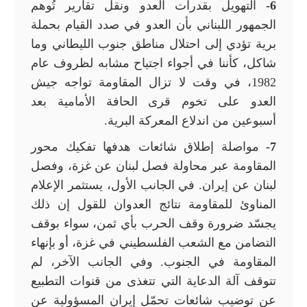
6-
التهويل بقدرات العدو ونقل تقارير تُوهم
الجمهور اللبناني بأن العدو في صدد القيام بحملة
برية تؤدي إلى احتلال مناطق جنوب الليطاني وما
شاكل، كأننا في أجواء اجتياح مشابه لظروف عام
1982، في وقت لا تزال المقاومة تواجه جيش
العدو على تخوم قرى الحافة الأمامية بعد
أسبوعين من اندلاع المعركة البرية.
7-
مواصلة إطلاق شائعات هدفها تفكيك محور
المقاومة عبر محاولة فصل لبنان عن غزة، وفصل
لبنان عن إيران. في الجانب الأول، يستثمر الإعلام
المناوئ للمقاومة نتائج العدوان للقول إن ذلك
يجسّد ضرورة وقف الحرب بأي ثمن، سواء بوقف
التضامن مع الشعب الفلسطيني في غزة، أو بإنهاء
المقاومة في الجنوب. وفي الجانب الآخر، لم
تتوقف آلة الدعاية التي تتغذى من قنوات التطبيع
عن توضيب شائعات تحمّل إيران المسؤولية عن