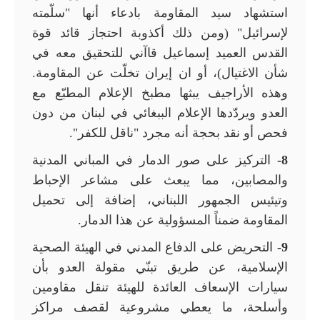
استشهاد سيد المقاومة بادعاء أنها "سلّمته
لإسرائيل" (ومن ذلك أكذوبة احتجاز قائد قوة
القدس العميد إسماعيل قاآني للتحقيق معه في
شأن الاغتيال)، أو ان إيران تخلّت عن المقاومة.
وهذه الأراجيف يبثها مطبخ الإعلام المطبّع مع
العدو ويردّدها الإعلام الببغائي في لبنان من دون
فحص أو نقد بحجة أنه مجرد "ناقل للكفر".
8-
التركيز على صور الدمار في المباني المدنية
والمصابين، مما يبعث على مشاعر الإحباط
وتيئيس الجمهور اللبناني، إضافة إلى تحميل
المقاومة ضمناً المسؤولية عن هذا الدمار.
9-
التحريض على الدفاع المدني في الهيئة الصحية
الإسلامية، عن طريق تبنّي مقولة العدو بأن
سيارات الإسعاف العائدة للهيئة تنقل مقاومين
وأسلحة، ما يعطي مشروعية لقصف مراكز