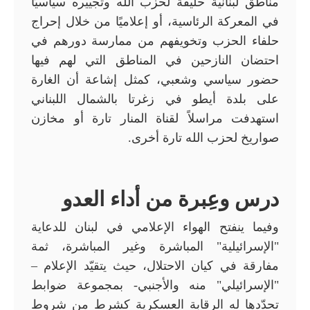
مناطق لبنانية حليفة لحزب الله وتجييره سياسيًا
في المعركة الرئاسية، أو إعلاميًا من خلال إحراج
حلفاء الحزب وتخويفهم من ممارسة دورهم في
احتضان النازحين في المناطق التي لهم فيها
حضور سياسي وشعبي، كمثل إشاعة أن الغارة
على بلدة أيطو في زغرتا بالشمال اللبناني
استهدفت مراسلاً لقناة المنار تارة أو مخازن
صواريخ لحزب الله تارة أخرى.
درس وعِبرة من أداء العدو
وفيما ينفتح الهواء الإعلامي في لبنان للدعاية
"الإسرائيلية" المباشرة وغير المباشرة، ثمة
مفارقة في كيان الاحتلال، حيث يتقيّد الإعلام –
"الإسرائيلي" منه والأجنبي- بمجموعة ضوابط
تحدّدها له الرقابة العسكرية كشرط من شروط