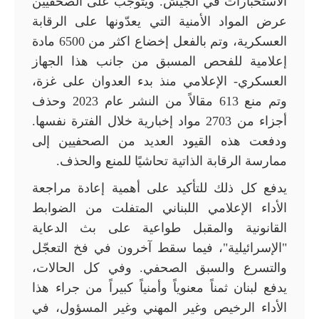
الاستخبارات في الجيش. ويتوجب على الصحفيين
عرض المواد الأمنية التي يعدّونها على الرقابة
العسكرية، وتم بالفعل إخضاع اكثر من 6500 مادة
إعلامية للفحص المسبق من جانب هذا الجهاز
العسكري- الإعلامي منذ بدء العدوان على غزة،
وتم منع 613 مقالاً من النشر عام 2023 وحذف
أجزاء من 2703 مواد إخبارية خلال الفترة نفسها.
ودفعت هذه القيود العديد من الصحفيين إلى
ممارسة الرقابة الذاتية تحاشيًا للمنع والحذف.
يدفع كل ذلك للتأكيد على أهمية إعادة مراجعة
الأداء الإعلامي اللبناني المتفلت من الضوابط
القانونية والمقبل طواعية على بث الدعاية
"الإسرائيلية"، فيما سقط آخرون في فخ التعجّل
والتسرع والسبق الصحفي. وفي كل الحالات،
يدفع لبنان ثمناً معنوياً وأمنياً كبيراً من جراء هذا
الأداء الرخيص وغير المهني وغير المسؤول، في